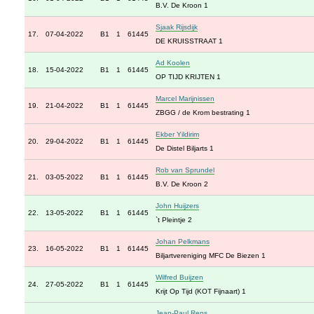
B.V. De Kroon 1
Sjaak Rijsdijk
17.
07-04-2022
B1
1
61445
DE KRUISSTRAAT 1
Ad Koolen
18.
15-04-2022
B1
1
61445
OP TIJD KRIJTEN 1
Marcel Marijnissen
19.
21-04-2022
B1
1
61445
ZBGG / de Krom bestrating 1
Ekber Yildirim
20.
29-04-2022
B1
1
61445
De Distel Biljarts 1
Rob van Sprundel
21.
03-05-2022
B1
1
61445
B.V. De Kroon 2
John Huijzers
22.
13-05-2022
B1
1
61445
`t Pleintje 2
Johan Pelkmans
23.
16-05-2022
B1
1
61445
Biljartvereniging MFC De Biezen 1
Wilfred Buijzen
24.
27-05-2022
B1
1
61445
Krijt Op Tijd (KOT Fijnaart) 1
Jean-Paul Rens