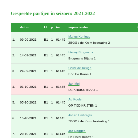
Gespeelde partijen in seizoen: 2021-2022
datum
kl
p
tnr
tegenstander
Marius Konings
1.
09-09-2021
B1
1
61445
ZBGG / de Krom bestrating 2
Henny Brugmans
2.
14-09-2021
B1
1
61445
Brugmans Biljarts 1
Christ de Deugd
3.
24-09-2021
B1
1
61445
B.V. De Kroon 1
Jan Mol
4.
01-10-2021
B1
1
61445
DE KRUISSTRAAT 1
Ad Koolen
5.
05-10-2021
B1
1
61445
OP TIJD KRIJTEN 1
Johan Embregts
6.
15-10-2021
B1
1
61445
ZBGG / de Krom bestrating 1
Jac Doggen
7.
20-10-2021
B1
1
61445
De Distel Biljarts 1