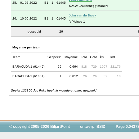
25.
01-06-2022
B1
1
61445
S.V.W. 1/Greeneggtotaal.nl
John van de Broek
26.
10-06-2022
B1
1
61445
`t Pleintje 1
gespeeld
26
Moyenne per team
brt
pnt
Team
Gespeeld
Moyenne
Tcar
Gcar
BARACUDA 1 (61445)
25
0.664
818
729
1097
221.76
BARACUDA 2 (61451)
1
0.812
26
26
32
10
Speler 122856 Jos Roks heeft in meerdere teams gespeeld
© copyright 2005-2026 BiljartPoint
ontwerp: BSID
Page 0.0437