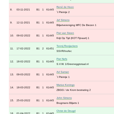
René de Hoon
8.
03-11-2021
B1
1
61445
`t Pleintje 2
Jef Simons
9.
12-11-2021
B1
1
61445
Biljartvereniging MFC De Biezen 1
Piet van Steen
10.
09-02-2022
B1
1
61445
Krijt Op Tijd (KOT Fijnaart) 1
Tonnij Rooijackers
11.
17-02-2022
B1
2
61451
SSVR/Inofec
Piet Nefs
12.
18-02-2022
B1
1
61445
S.V.W. 1/Greeneggtotaal.nl
Ad Saman
13.
09-03-2022
B1
1
61445
`t Pleintje 1
Marius Konings
14.
18-03-2022
B1
1
61445
ZBGG / de Krom bestrating 2
John Simons
15.
25-03-2022
B1
1
61445
Brugmans Biljarts 1
Christ de Deugd
16.
01-04-2022
B1
1
61445