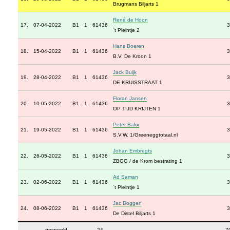
Brugmans Biljarts 1
René de Hoon
17.
07-04-2022
B1
1
61436
3
`t Pleintje 2
Hans Boeren
18.
15-04-2022
B1
1
61436
3
B.V. De Kroon 1
Jack Buijk
19.
28-04-2022
B1
1
61436
3
DE KRUISSTRAAT 1
Floran Jansen
20.
10-05-2022
B1
1
61436
3
OP TIJD KRIJTEN 1
Peter Bakx
21.
19-05-2022
B1
1
61436
3
S.V.W. 1/Greeneggtotaal.nl
Johan Embregts
22.
26-05-2022
B1
1
61436
3
ZBGG / de Krom bestrating 1
Ad Saman
23.
02-06-2022
B1
1
61436
3
`t Pleintje 1
Jac Doggen
24.
08-06-2022
B1
1
61436
3
De Distel Biljarts 1
gespeeld
24
7