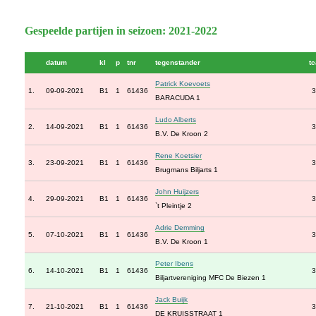
Gespeelde partijen in seizoen: 2021-2022
datum
kl
p
tnr
tegenstander
tc
Patrick Koevoets
1.
09-09-2021
B1
1
61436
3
BARACUDA 1
Ludo Alberts
2.
14-09-2021
B1
1
61436
3
B.V. De Kroon 2
Rene Koetsier
3.
23-09-2021
B1
1
61436
3
Brugmans Biljarts 1
John Huijzers
4.
29-09-2021
B1
1
61436
3
`t Pleintje 2
Adrie Demming
5.
07-10-2021
B1
1
61436
3
B.V. De Kroon 1
Peter Ibens
6.
14-10-2021
B1
1
61436
3
Biljartvereniging MFC De Biezen 1
Jack Buijk
7.
21-10-2021
B1
1
61436
3
DE KRUISSTRAAT 1