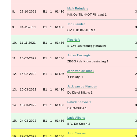
Mark Reijnders
8.
27-10-2021
B1
1
61436
3
Krijt Op Tijd (KOT Fijnaart) 1
Ton Stander
9.
04-11-2021
B1
1
61436
3
OP TIJD KRIJTEN 1
Piet Nefs
10.
11-11-2021
B1
1
61436
3
S.V.W. 1/Greeneggtotaal.nl
Johan Embregts
11.
10-02-2022
B1
1
61436
2
ZBGG / de Krom bestrating 1
John van de Broek
12.
16-02-2022
B1
1
61436
2
`t Pleintje 1
Jack van de Klundert
13.
10-03-2022
B1
1
61436
2
De Distel Biljarts 1
Patrick Koevoets
14.
18-03-2022
B1
1
61436
3
BARACUDA 1
Ludo Alberts
15.
24-03-2022
B1
1
61436
3
B.V. De Kroon 2
John Simons
16.
29-03-2022
B1
1
61436
3