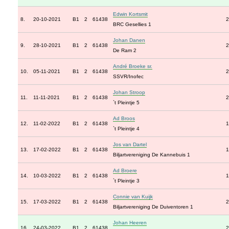
Edwin Kortsmit
8.
20-10-2021
B1
2
61438
2
BRC Gesellies 1
Johan Danen
9.
28-10-2021
B1
2
61438
2
De Ram 2
André Broeke sr.
10.
05-11-2021
B1
2
61438
2
SSVR/Inofec
Johan Stroop
11.
11-11-2021
B1
2
61438
2
`t Pleintje 5
Ad Broos
12.
11-02-2022
B1
2
61438
1
`t Pleintje 4
Jos van Dartel
13.
17-02-2022
B1
2
61438
1
Biljartvereniging De Kannebuis 1
Ad Broere
14.
10-03-2022
B1
2
61438
1
`t Pleintje 3
Connie van Kuijk
15.
17-03-2022
B1
2
61438
2
Biljartvereniging De Duiventoren 1
Johan Heeren
16.
24-03-2022
B1
2
61438
2