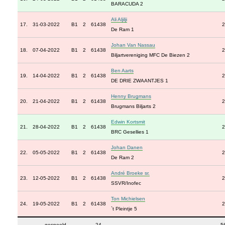
BARACUDA 2
Ali Aljilji
17.
31-03-2022
B1
2
61438
2
De Ram 1
Johan Van Nassau
18.
07-04-2022
B1
2
61438
2
Biljartvereniging MFC De Biezen 2
Ben Aarts
19.
14-04-2022
B1
2
61438
2
DE DRIE ZWAANTJES 1
Henny Brugmans
20.
21-04-2022
B1
2
61438
2
Brugmans Biljarts 2
Edwin Kortsmit
21.
28-04-2022
B1
2
61438
2
BRC Gesellies 1
Johan Danen
22.
05-05-2022
B1
2
61438
2
De Ram 2
André Broeke sr.
23.
12-05-2022
B1
2
61438
2
SSVR/Inofec
Ton Michielsen
24.
19-05-2022
B1
2
61438
2
`t Pleintje 5
gespeeld
24
5