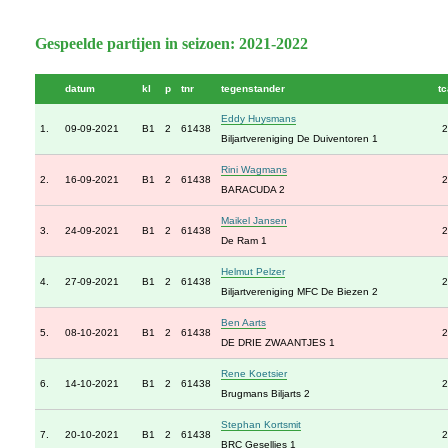
Gespeelde partijen in seizoen: 2021-2022
datum
kl
p
tnr
tegenstander
tc
Eddy Huysmans
1.
09-09-2021
B1
2
61438
2
Biljartvereniging De Duiventoren 1
Rini Wagmans
2.
16-09-2021
B1
2
61438
2
BARACUDA 2
Maikel Jansen
3.
24-09-2021
B1
2
61438
2
De Ram 1
Helmut Pelzer
4.
27-09-2021
B1
2
61438
2
Biljartvereniging MFC De Biezen 2
Ben Aarts
5.
08-10-2021
B1
2
61438
2
DE DRIE ZWAANTJES 1
Rene Koetsier
6.
14-10-2021
B1
2
61438
2
Brugmans Biljarts 2
Stephan Kortsmit
7.
20-10-2021
B1
2
61438
2
BRC Gesellies 1