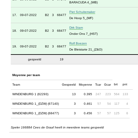
BARACUDA 4_(WB)
Piet Schuitemaker
17.
09-07-2022
B2
3
68477
De Hoop 5_(WF)
Dirk Stam
18.
09-07-2022
B2
3
68477
Onder Ons 7_(HST)
Rolf Boezen
19.
09-07-2022
B2
3
68477
De Bleistarte 21_(Z&O)
gespeeld
19
Moyenne per team
brt
pnt
Team
Gespeeld
Moyenne
Tcar
Gcar
WINDENBURG 1 (62293)
13
0.395
247
223
564
133
WINDENBURG 1_(DZW) (67140)
3
0.461
57
54
117
4
WINDENBURG 1_(DZW) (68477)
3
0.456
57
57
125
6
Speler 166884 Cees de Graaf heeft in meerdere teams gespeeld