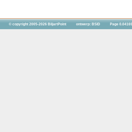
© copyright 2005-2026 BiljartPoint
ontwerp: BSID
Page 0.0416