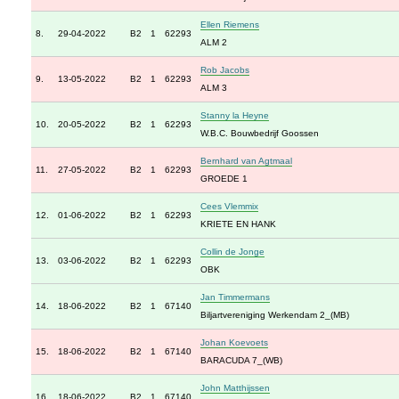
Ellen Riemens
8.
29-04-2022
B2
1
62293
ALM 2
Rob Jacobs
9.
13-05-2022
B2
1
62293
ALM 3
Stanny la Heyne
10.
20-05-2022
B2
1
62293
W.B.C. Bouwbedrijf Goossen
Bernhard van Agtmaal
11.
27-05-2022
B2
1
62293
GROEDE 1
Cees Vlemmix
12.
01-06-2022
B2
1
62293
KRIETE EN HANK
Collin de Jonge
13.
03-06-2022
B2
1
62293
OBK
Jan Timmermans
14.
18-06-2022
B2
1
67140
Biljartvereniging Werkendam 2_(MB)
Johan Koevoets
15.
18-06-2022
B2
1
67140
BARACUDA 7_(WB)
John Matthijssen
16.
18-06-2022
B2
1
67140