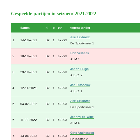
Gespeelde partijen in seizoen: 2021-2022
datum
kl
p
tnr
tegenstander
Arie Eckhardt
1.
14-10-2021
B2
1
62293
De Sportvisser 1
Ron Verbeek
2.
18-10-2021
B2
1
62293
ALM 4
Johan Huigh
3.
29-10-2021
B2
1
62293
A.B.C. 2
Jan Risseeuw
4.
12-11-2021
B2
1
62293
A.B.C. 1
Arie Eckhardt
5.
04-02-2022
B2
1
62293
De Sportvisser 1
Johnny de Witte
6.
11-02-2022
B2
1
62293
ALM 4
Gino Andriessen
7.
13-04-2022
B2
1
62293
De Kastanje