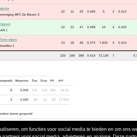
alinckx
22
11
25
0.440
5
2
0.412
rtvereniging MFC De Biezen 3
Eijskoot
22
22
47
0.468
10
4
0.420
AAN 1
Toine frijters
23
18
48
0.375
7.826
3
0.414
esellies 1
220
160
386
0.414
72.136
7
0.
brt
pnt
Gespeeld
Moyenne
Tcar
Gcar
8
0.406
174
119
293
54.31
2
0.440
46
41
93
17.826
eerdere teams gespeeld
aliseren, om functies voor social media te bieden en om ons w
e partners voor social media, adverteren en analyse. Deze par