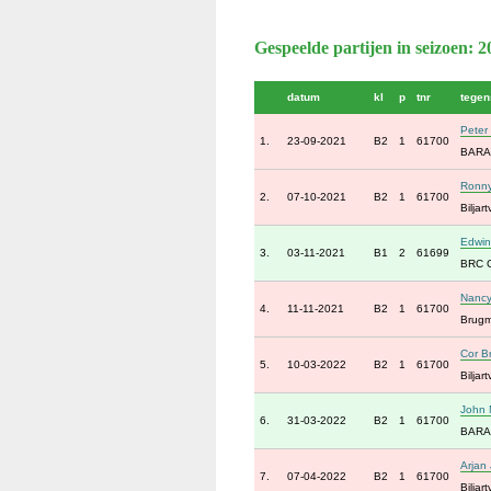
Gespeelde partijen in seizoen: 
datum
kl
p
tnr
tegen
Peter
1.
23-09-2021
B2
1
61700
BARA
Ronny
2.
07-10-2021
B2
1
61700
Bilja
Edwin
3.
03-11-2021
B1
2
61699
BRC G
Nancy
4.
11-11-2021
B2
1
61700
Brugm
Cor B
5.
10-03-2022
B2
1
61700
Biljar
John 
6.
31-03-2022
B2
1
61700
BARA
Arjan
7.
07-04-2022
B2
1
61700
Bilja