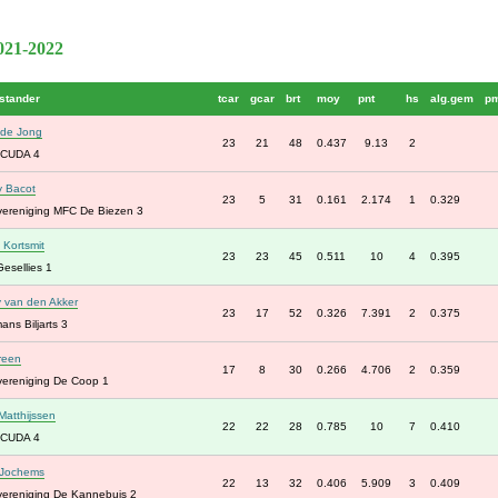
2021-2022
stander
tcar
gcar
brt
moy
pnt
hs
alg.gem
p
 de Jong
23
21
48
0.437
9.13
2
CUDA 4
 Bacot
23
5
31
0.161
2.174
1
0.329
rtvereniging MFC De Biezen 3
 Kortsmit
23
23
45
0.511
10
4
0.395
esellies 1
 van den Akker
23
17
52
0.326
7.391
2
0.375
ans Biljarts 3
reen
17
8
30
0.266
4.706
2
0.359
tvereniging De Coop 1
Matthijssen
22
22
28
0.785
10
7
0.410
CUDA 4
 Jochems
22
13
32
0.406
5.909
3
0.409
rtvereniging De Kannebuis 2