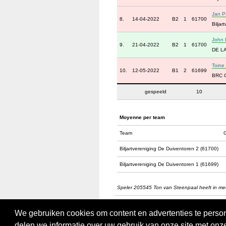
Jan P
8.
14-04-2022
B2
1
61700
Bilja
John 
9.
21-04-2022
B2
1
61700
DE L
Toine 
10.
12-05-2022
B1
2
61699
BRC G
gespeeld
10
Moyenne per team
Team
Biljartvereniging De Duiventoren 2 (61700)
Biljartvereniging De Duiventoren 1 (61699)
Speler 205545 Ton van Steenpaal heeft in m
We gebruiken cookies om content en advertenties te person
delen we informatie over uw gebruik van onze site met onz