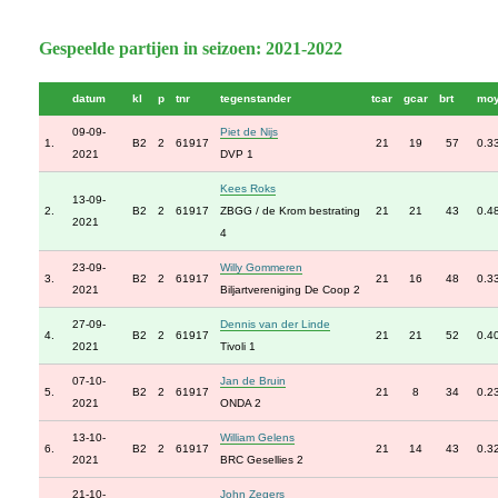
Gespeelde partijen in seizoen: 2021-2022
datum
kl
p
tnr
tegenstander
tcar
gcar
brt
mo
09-09-
Piet de Nijs
1.
B2
2
61917
21
19
57
0.3
2021
DVP 1
Kees Roks
13-09-
2.
B2
2
61917
ZBGG / de Krom bestrating
21
21
43
0.4
2021
4
23-09-
Willy Gommeren
3.
B2
2
61917
21
16
48
0.3
2021
Biljartvereniging De Coop 2
27-09-
Dennis van der Linde
4.
B2
2
61917
21
21
52
0.4
2021
Tivoli 1
07-10-
Jan de Bruin
5.
B2
2
61917
21
8
34
0.2
2021
ONDA 2
13-10-
William Gelens
6.
B2
2
61917
21
14
43
0.3
2021
BRC Gesellies 2
21-10-
John Zegers