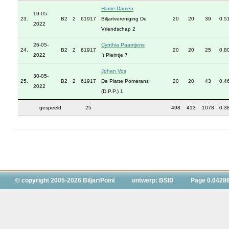
Harrie Damen
19-05-
23.
B2
2
61917
Biljartvereniging De
20
20
39
0.5
2022
Vriendschap 2
26-05-
Cynthia Paantjens
24.
B2
2
61917
20
20
25
0.8
2022
`t Pleintje 7
Johan Vos
30-05-
25.
B2
2
61917
De Platte Pomerans
20
20
43
0.4
2022
(D.P.P.) 1
gespeeld
25
498
413
1078
0.3
© copyright 2005-2026 BiljartPoint
ontwerp: BSID
Page 0.0428